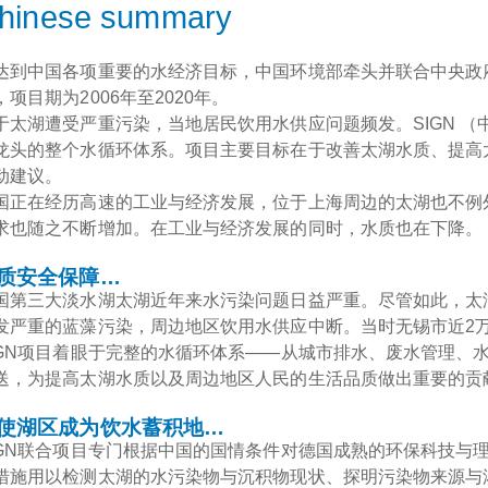
hinese summary
达到中国各项重要的水经济目标，中国环境部牵头并联合中央政
，项目期为2006年至2020年。
于太湖遭受严重污染，当地居民饮用水供应问题频发。SIGN （
龙头的整个水循环体系。项目主要目标在于改善太湖水质、提高
动建议。
国正在经历高速的工业与经济发展，位于上海周边的太湖也不例
求也随之不断增加。在工业与经济发展的同时，水质也在下降。
质安全保障…
国第三大淡水湖太湖近年来水污染问题日益严重。尽管如此，太湖
发严重的蓝藻污染，周边地区饮用水供应中断。当时无锡市近2
IGN项目着眼于完整的水循环体系——从城市排水、废水管理、
送，为提高太湖水质以及周边地区人民的生活品质做出重要的贡
使湖区成为饮水蓄积地…
IGN联合项目专门根据中国的国情条件对德国成熟的环保科技与
措施用以检测太湖的水污染物与沉积物现状、探明污染物来源与