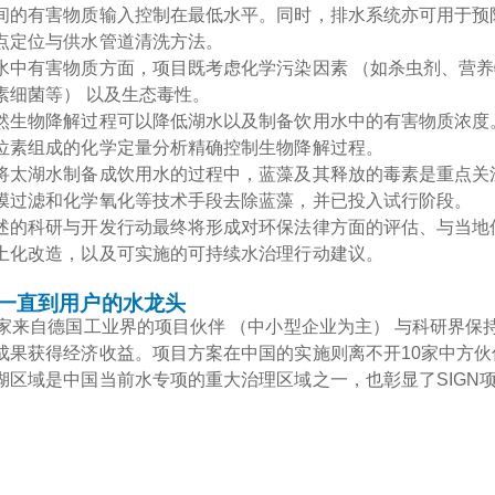
间的有害物质输入控制在最低水平。同时，排水系统亦可用于预
点定位与供水管道清洗方法。
水中有害物质方面，项目既考虑化学污染因素 （如杀虫剂、营养
素细菌等） 以及生态毒性。
然生物降解过程可以降低湖水以及制备饮用水中的有害物质浓度
位素组成的化学定量分析精确控制生物降解过程。
将太湖水制备成饮用水的过程中，蓝藻及其释放的毒素是重点关
膜过滤和化学氧化等技术手段去除蓝藻，并已投入试行阶段。
述的科研与开发行动最终将形成对环保法律方面的评估、与当地
土化改造，以及可实施的可持续水治理行动建议。
一直到用户的水龙头
6家来自德国工业界的项目伙伴 （中小型企业为主） 与科研界
成果获得经济收益。项目方案在中国的实施则离不开10家中方伙
湖区域是中国当前水专项的重大治理区域之一，也彰显了SIGN