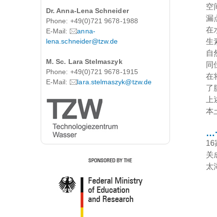
空
Dr. Anna-Lena Schneider
漏
Phone: +49(0)721 9678-1988
在
E-Mail:
anna-
lena.schneider@tzw.de
生
自
M. Sc. Lara Stelmaszyk
同
Phone: +49(0)721 9678-1915
在
E-Mail:
lara.stelmaszyk@tzw.de
了
上
本
…
1
关
太