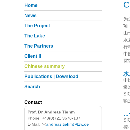
C
Home
News
为
The Project
项
由
The Lake
水
The Partners
行
中
Client II
需
Chinese summary
水
Publications | Download
中
Search
爆
S
输
Contact
Prof. Dr. Andreas Tiehm
…
Phone: +49(0)721 9678-137
S
E-Mail:
andreas.tiehm@tzw.de
控